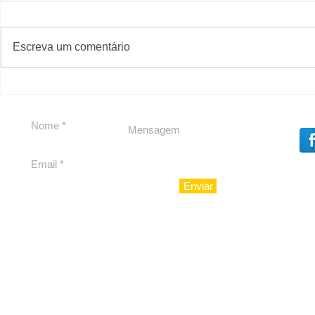
#S
#Sugestões
Escreva um comentário
Segurança jurídica em
Private C
debate
Caju
Enviar