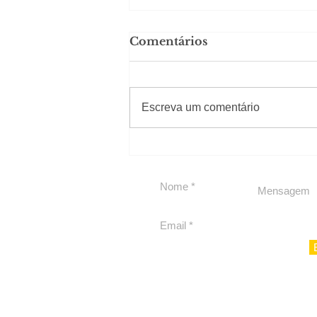
Comentários
#Sugestões
Escreva um comentário
LIV CONECTA