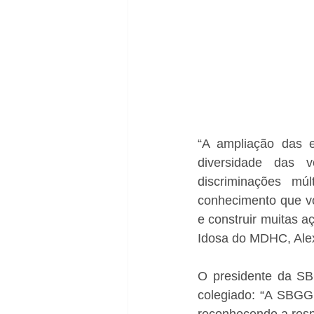
“A ampliação das e
diversidade das v
discriminações mú
conhecimento que vo
e construir muitas a
Idosa do MDHC, Alex
O presidente da SB
colegiado: “A SBGG 
reconhecendo a resp