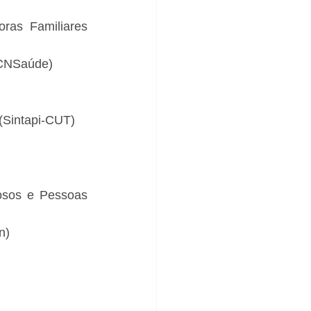
ras Familiares 
(CNSaúde)
(Sintapi-CUT)
osos e Pessoas 
n)