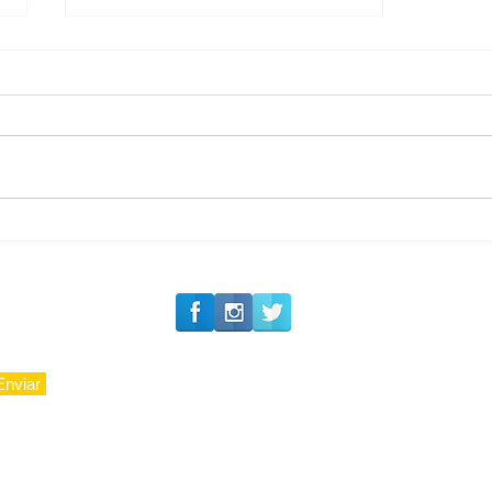
#Siga o Luxo_Aju
Política boy Adiberto de
Souza
Enviar