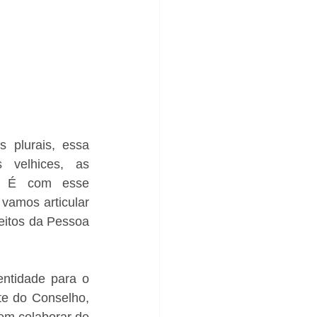
 plurais, essa 
 velhices, as 
s. É com esse 
amos articular 
eitos da Pessoa 
ntidade para o 
e do Conselho, 
m colaborar de 