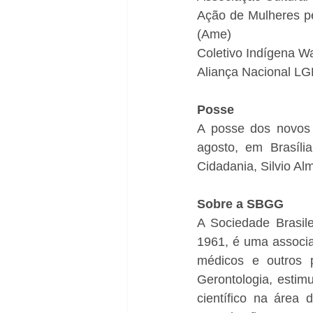
Ação de Mulheres pe
(Ame)
Coletivo Indígena 
Aliança Nacional L
Posse
A posse dos novos c
agosto, em Brasíli
Cidadania, Silvio Al
Sobre a SBGG
A Sociedade Brasil
1961, é uma associaç
médicos e outros p
Gerontologia, estim
científico na área