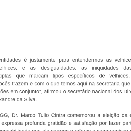
ntidades é justamente para entendermos as velhices
elhices; e as desigualdades, as iniquidades das
ltiplas que marcam tipos específicos de velhice
cês trazem e com o que temos aqui na secretaria que v
ções em conjunto”, afirmou o secretário nacional dos Dir
andre da Silva.
GG, Dr. Marco Tulio Cintra comemorou a eleição da e
expressa profunda gratidão e satisfação por fazer part
onsabilidade que ela carrega e reforça o compromisso e