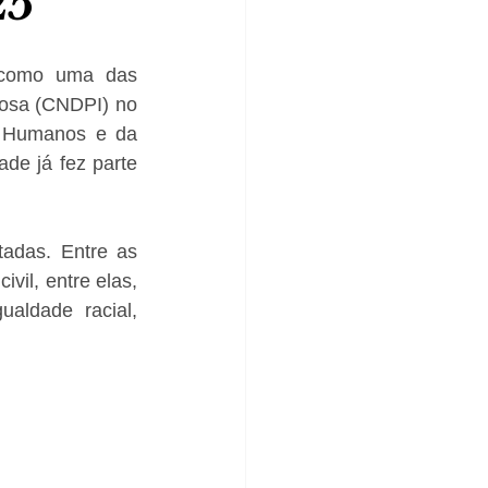
25
 como uma das 
dosa (CNDPI) no 
s Humanos e da 
de já fez parte 
tadas. Entre as 
il, entre elas, 
ldade racial, 