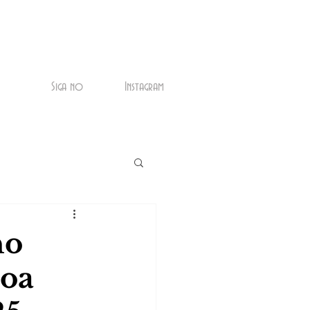
Siga no
Instagram
ho
soa