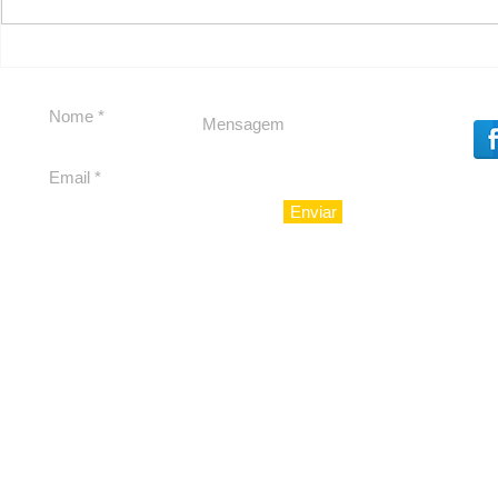
Em Nossa Senhora das
Carolina H
Dores, lideranças
experiênc
reforçam apoio a
para São 
Cláudio Mitidieri
Enviar