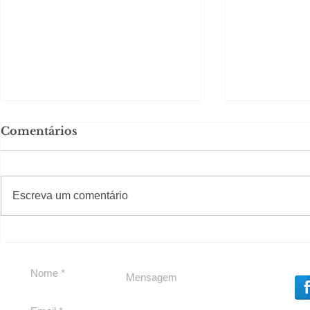
Comentários
#S
#Sugestões
Escreva um comentário
Segurança jurídica em
Private C
debate
Caju