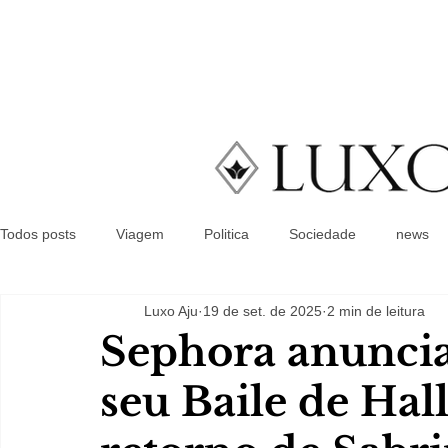
Todos posts
Viagem
Politica
Sociedade
news
Luxo Aju
19 de set. de 2025
2 min de leitura
Sephora anuncia
seu Baile de Ha