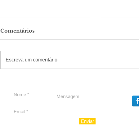
Comentários
#S
#Sugestões
Escreva um comentário
Agenda pe
Política by Adiberto de
Souza
Enviar