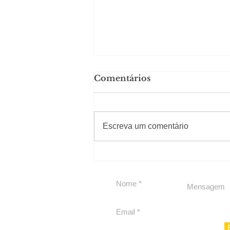
Comentários
#Sugestões
Escreva um comentário
Carolina Herrera traz
experiência 212 Mansion
para São Paulo