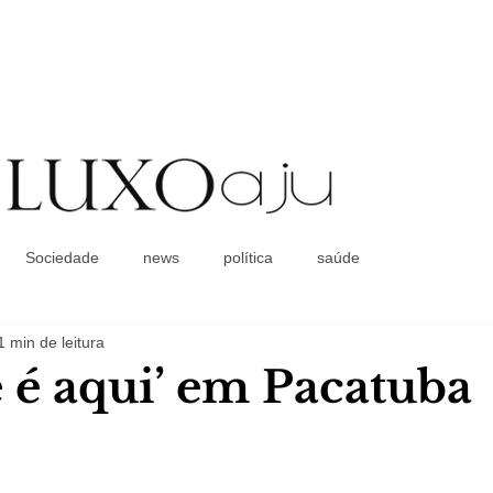
Coluna Social
Sociedade
news
política
saúde
1 min de leitura
e é aqui’ em Pacatuba