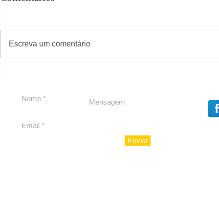
#S
#Sugestões
Escreva um comentário
Em Nossa Senhora das
Carolina H
Dores, lideranças
experiênc
reforçam apoio a
para São 
Cláudio Mitidieri
Enviar