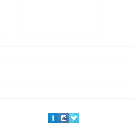
#Siga o Luxo_Aju
Segurança jurídica em
debate