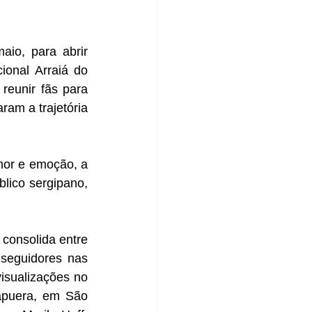
io, para abrir 
onal Arraiá do 
eunir fãs para 
am a trajetória 
or e emoção, a 
ico sergipano, 
consolida entre 
seguidores nas 
isualizações no 
puera, em São 