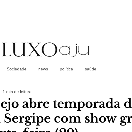
Coluna Social
Sociedade
news
política
saúde
.
1 min de leitura
ejo abre temporada d
 Sergipe com show gr