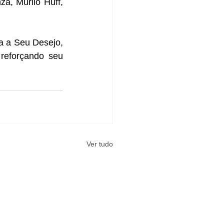
a, Murilo Huff, 
a a Seu Desejo, 
eforçando seu 
Ver tudo