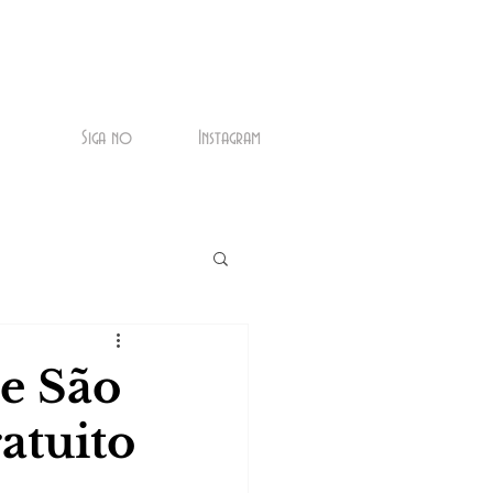
Siga no
Instagram
e São
atuito