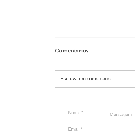
Comentários
#Sugestões
Escreva um comentário
Carolina Herrera traz
experiência 212 Mansion
para São Paulo