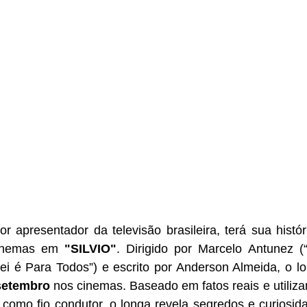
or apresentador da televisão brasileira, terá sua histór
cinemas em
 "SILVIO"
. Dirigido por Marcelo Antunez (“
Lei é Para Todos”) e escrito por Anderson Almeida, o lo
setembro
 nos cinemas. Baseado em fatos reais e utiliza
como fio condutor, o longa revela segredos e curiosida