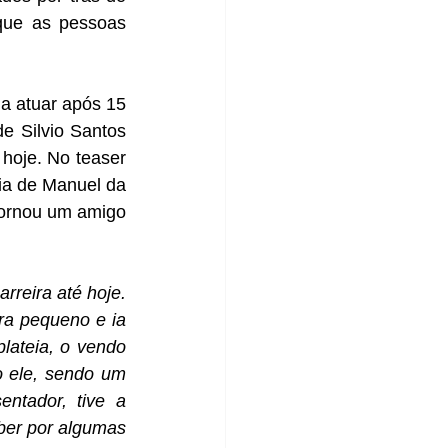
que as pessoas 
a atuar após 15 
e Silvio Santos 
 hoje. No teaser 
ia de Manuel da 
ornou um amigo 
rreira até hoje. 
a pequeno e ia 
ateia, o vendo 
 ele, sendo um 
entador, tive a 
ber por algumas 