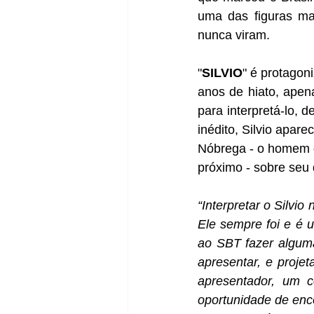
uma das figuras ma
nunca viram.
"
SILVIO
" é protagon
anos de hiato, apena
para interpretá-lo, d
inédito, Silvio apar
Nóbrega - o homem q
próximo - sobre seu 
“Interpretar o Silvio
Ele sempre foi e é 
ao SBT fazer alguma
apresentar, e proje
apresentador, um c
oportunidade de enc