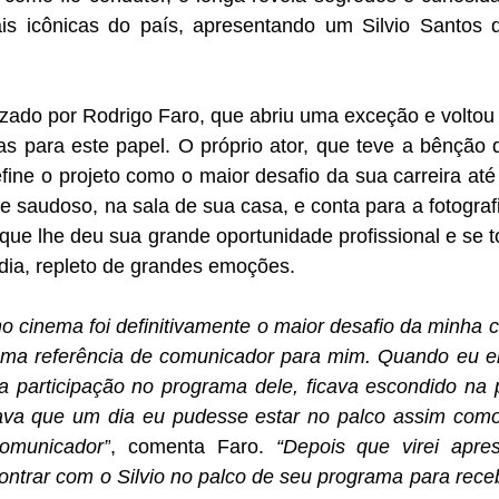
is icônicas do país, apresentando um Silvio Santos 
izado por Rodrigo Faro, que abriu uma exceção e voltou 
s para este papel. O próprio ator, que teve a bênção d
efine o projeto como o maior desafio da sua carreira até
ece saudoso, na sala de sua casa, e conta para a fotograf
ue lhe deu sua grande oportunidade profissional e se t
dia, repleto de grandes emoções.
 no cinema foi definitivamente o maior desafio da minha ca
uma referência de comunicador para mim. Quando eu er
 participação no programa dele, ficava escondido na pl
tava que um dia eu pudesse estar no palco assim como
omunicador”
, comenta Faro. 
“Depois que virei apres
ontrar com o Silvio no palco de seu programa para rece