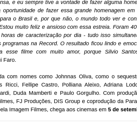
ensa, e eu sempre tive a vontade de fazer alguma home
a oportunidade de fazer essa grande homenagem em v
 para o Brasil e, por que não, o mundo todo ver e conh
 Estou muito feliz e ansioso com essa estreia. Foram 40
s horas de caracterização por dia - tudo isso simultan
programas na Record. O resultado ficou lindo e emoci
ba esse filme com muito amor, porque Silvio Santo
ui Faro.
nda com nomes como Johnnas Oliva, como o sequestr
us Ricci, Fellipe Castro, Polliana Aleixo, Adriana Lod
rardi, Duda Mamberti e Paulo Gorgulho. Com produçã
 Filmes, FJ Produções, DIS Group e coprodução da Param
o pela Imagem Filmes, chega aos cinemas em 
5 de setem