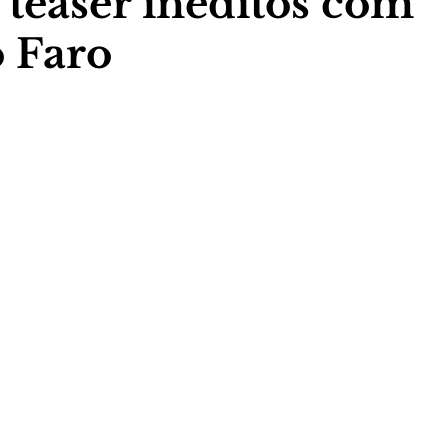
 teaser inéditos com
 Faro