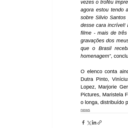
vezes o troféu impr
agora estou tendo 
sobre Silvio Santos
desse cara incrível!
filme - mais de trê
gravações dos meus 
que o Brasil rece
homenagem”
, concl
O elenco conta ai
Dutra Pinto, Viníci
Lopez, Marjorie Ge
Pictures, Maristela
o longa, distribuíd
news