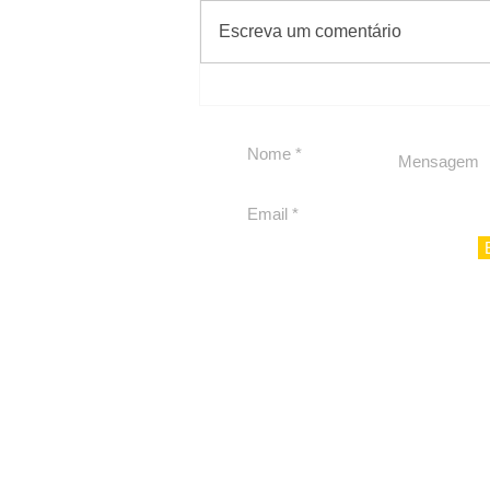
#Sugestões
Escreva um comentário
Em Nossa Senhora das
Dores, lideranças
reforçam apoio a
Cláudio Mitidieri