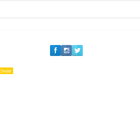
#Siga o Luxo_Aju
Carolina Herrera traz
experiência 212 Mansion
para São Paulo
Enviar