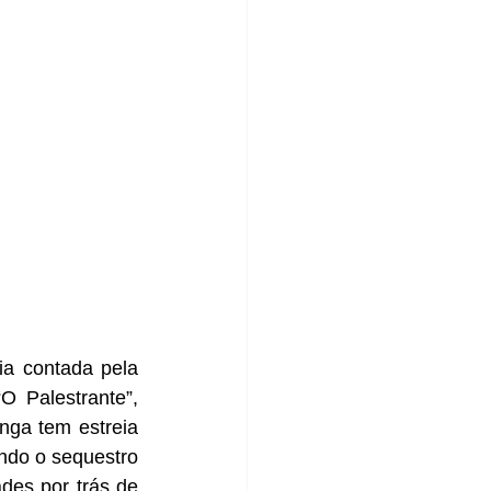
ia contada pela 
O Palestrante”, 
nga tem estreia 
ndo o sequestro 
des por trás de 