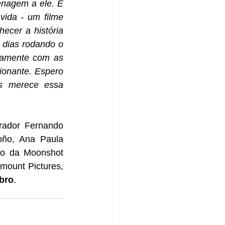
nagem a ele. E 
ida - um filme 
ecer a história 
 dias rodando o 
eamente com as 
onante. Espero 
s merece essa 
ador Fernando 
oño, Ana Paula 
o da Moonshot 
ount Pictures, 
bro
.