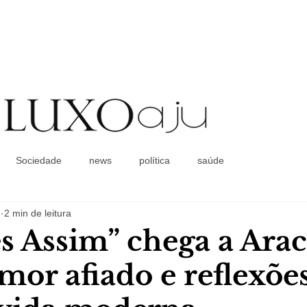
Coluna Social
Sociedade
news
política
saúde
.
2 min de leitura
s Assim” chega a Arac
or afiado e reflexõe