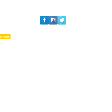
Carnaval 2027: Camarote
Nº1 inicia a venda de
ingressos de sua 36ª
edição
Enviar