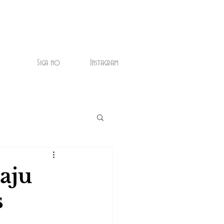
Siga no
Instagram
aju
s