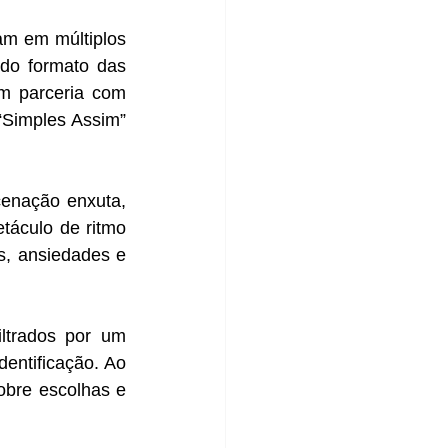
m em múltiplos 
o formato das 
m parceria com 
“Simples Assim” 
cenação enxuta, 
táculo de ritmo 
s, ansiedades e 
ltrados por um 
entificação. Ao 
obre escolhas e 