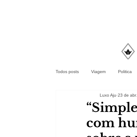
Todos posts
Viagem
Politica
Luxo Aju
23 de abr
“Simple
com hum