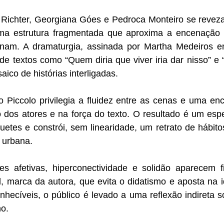
Richter, Georgiana Góes e Pedroca Monteiro se reveza
a estrutura fragmentada que aproxima a encenação d
inam. A dramaturgia, assinada por Martha Medeiros e
e textos como “Quem diria que viver iria dar nisso” e 
co de histórias interligadas.
o Piccolo privilegia a fluidez entre as cenas e uma en
 dos atores e na força do texto. O resultado é um espe
quetes e constrói, sem linearidade, um retrato de hábito
 urbana.
 afetivas, hiperconectividade e solidão aparecem fi
 marca da autora, que evita o didatismo e aposta na id
onhecíveis, o público é levado a uma reflexão indireta s
no.