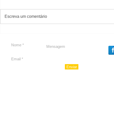
#S
#Sugestões
Escreva um comentário
Segurança jurídica em
Private C
debate
Caju
Enviar