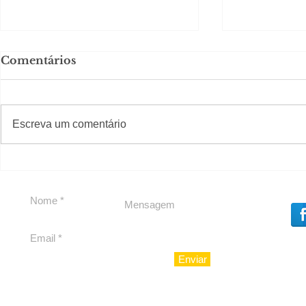
Comentários
Solteirou!
#S
#Sugestões
Escreva um comentário
Private Concierge da
Caju
Enviar