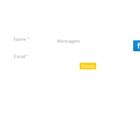
#Sugestões
Solteirou!
Enviar
Política b
Souza