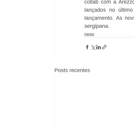
collab com a Arezzo
lançados no últim
lançamento. As nov
sergipana.
news
Posts recentes