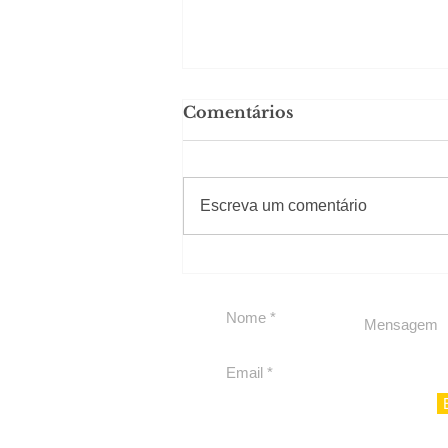
Comentários
#Sugestões
Escreva um comentário
Carolina Herrera traz
experiência 212 Mansion
para São Paulo