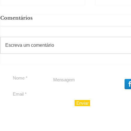
Comentários
#S
#Sugestões
Escreva um comentário
Política by Adiberto de
Tradição e
Souza
23 Anos da
Imobiliári
Enviar