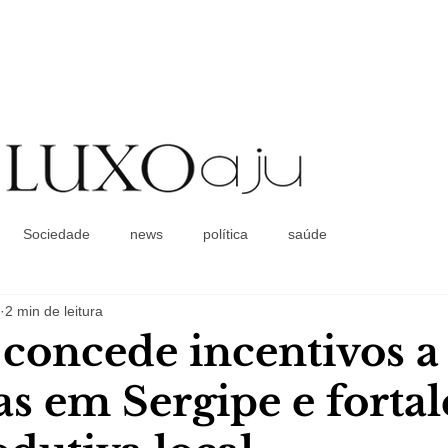
Coluna Social
Sociedade
news
política
saúde
2 min de leitura
concede incentivos a
s em Sergipe e fortal