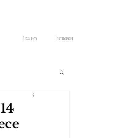
Siga no
Instagram
 14
ece