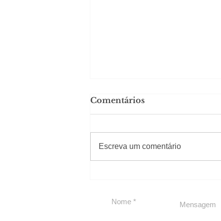
Comentários
#Sugestões
Escreva um comentário
Em Nossa Senhora das
Dores, lideranças
reforçam apoio a
Cláudio Mitidieri