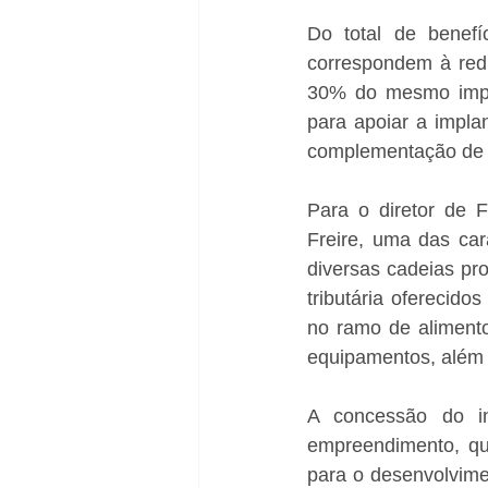
Do total de benef
correspondem à redu
30% do mesmo impost
para apoiar a impla
complementação de 
Para o diretor de F
Freire, uma das cara
diversas cadeias pro
tributária oferecid
no ramo de alimento
equipamentos, além d
A concessão do in
empreendimento, que
para o desenvolvime