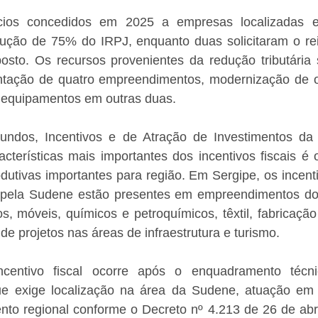
ícios concedidos em 2025 a empresas localizadas e
ção de 75% do IRPJ, enquanto duas solicitaram o rei
o. Os recursos provenientes da redução tributária se
ntação de quatro empreendimentos, modernização de o
equipamentos em outras duas.
undos, Incentivos e de Atração de Investimentos da 
cterísticas mais importantes dos incentivos fiscais é 
dutivas importantes para região. Em Sergipe, os incent
os pela Sudene estão presentes em empreendimentos do s
s, móveis, químicos e petroquímicos, têxtil, fabricaçã
e projetos nas áreas de infraestrutura e turismo.
centivo fiscal ocorre após o enquadramento técni
 exige localização na área da Sudene, atuação em set
nto regional conforme o Decreto nº 4.213 de 26 de abri