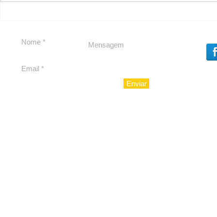
Segurança jurídica em
Private C
debate
Caju
Enviar