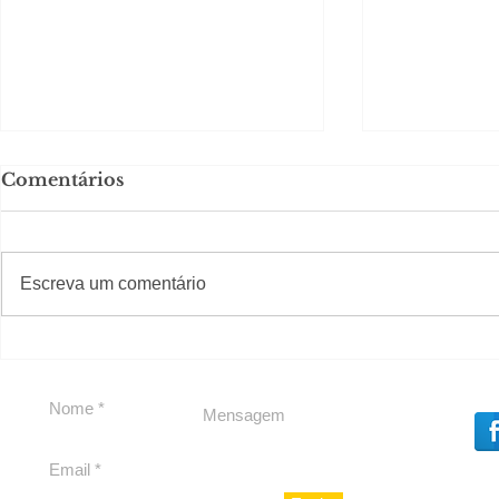
Comentários
#S
#Sugestões
CAJUCID
Escreva um comentário
Carolina Herrera traz
experiência 212 Mansion
para São Paulo