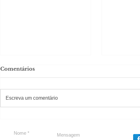
Comentários
#S
#Sugestões
Escreva um comentário
Política boy Adiberto de
Política b
Souza
Souza