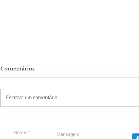
Comentários
#S
#Sugestões
Escreva um comentário
Em Nossa Senhora das
Carolina H
Dores, lideranças
experiênc
reforçam apoio a
para São 
Cláudio Mitidieri