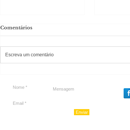
Comentários
#S
#Sugestões
Escreva um comentário
Em Nossa Senhora das
Carolina H
Dores, lideranças
experiênc
reforçam apoio a
para São 
Cláudio Mitidieri
Enviar