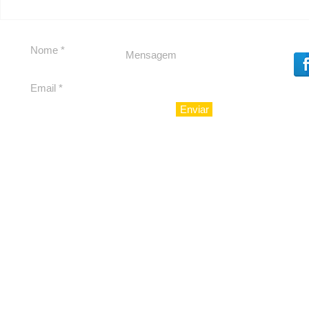
Em Nossa Senhora das
Carolina H
Dores, lideranças
experiênc
reforçam apoio a
para São 
Cláudio Mitidieri
Enviar