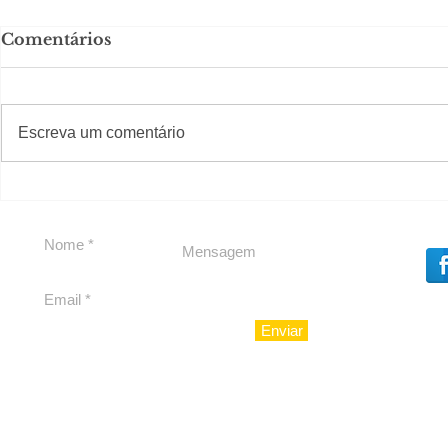
Comentários
#S
#Sugestões
Escreva um comentário
Segurança jurídica em
Private C
debate
Caju
Enviar