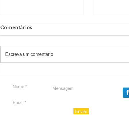
Comentários
#S
#Sugestões
Escreva um comentário
Agenda pe
Política by Adiberto de
Souza
Enviar