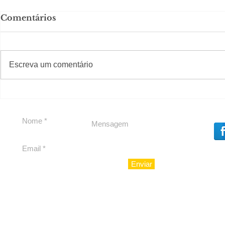
Comentários
#S
#Sugestões
Escreva um comentário
Segurança jurídica em
Private C
debate
Caju
Enviar