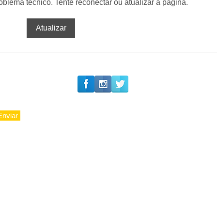
lema técnico. Tente reconectar ou atualizar a página.
#Siga o Luxo_Aju
Private Concierge da
Atualizar
Caju
Enviar