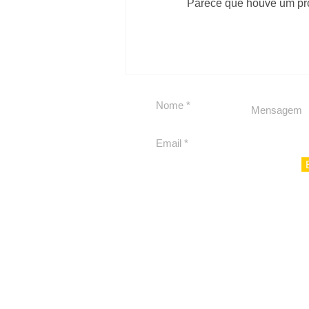
Parece que houve um prob
#Sugestões
Segurança jurídica em
debate