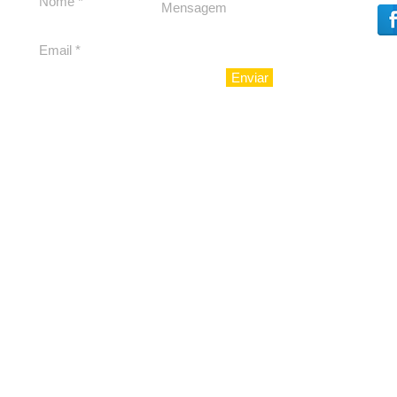
Cláudio Mitidieri
Enviar
© 2010 - LuxoAju sociedad