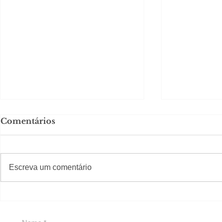
Comentários
#S
#Sugestões
Escreva um comentário
Em Nossa Senhora das
Carolina H
Dores, lideranças
experiênc
reforçam apoio a
para São 