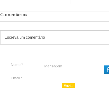
Comentários
#S
#Sugestões
Escreva um comentário
Segurança jurídica em
Private C
debate
Caju
Enviar