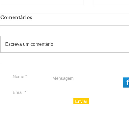
Comentários
#S
#Sugestões
Escreva um comentário
Segurança jurídica em
Private C
debate
Caju
Enviar