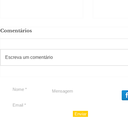
Comentários
Solteirou!
#S
#Sugestões
Escreva um comentário
Romance n
Enviar