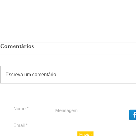
Comentários
#S
#Sugestões
Escreva um comentário
Em Nossa Senhora das
Carolina H
Dores, lideranças
experiênc
reforçam apoio a
para São 
Cláudio Mitidieri
Enviar