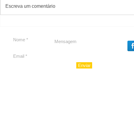
#S
#Sugestões
CAJUCID
Escreva um comentário
Carolina Herrera traz
experiência 212 Mansion
para São Paulo
Enviar