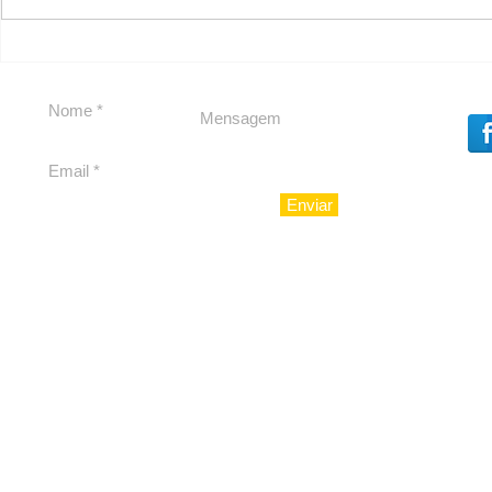
Em Nossa Senhora das
Carolina H
Dores, lideranças
experiênc
reforçam apoio a
para São 
Cláudio Mitidieri
Enviar