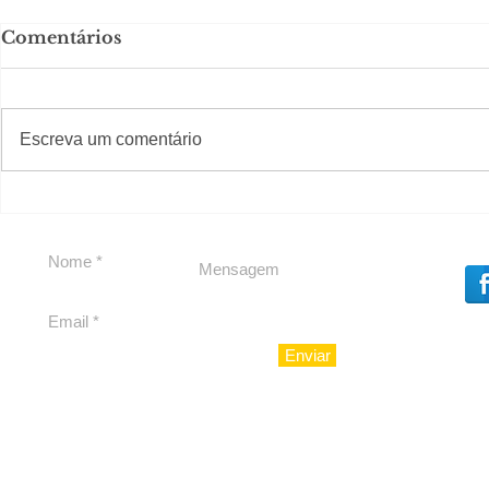
Comentários
#S
#Sugestões
Escreva um comentário
Em Nossa Senhora das
Carolina H
Dores, lideranças
experiênc
reforçam apoio a
para São 
Cláudio Mitidieri
Enviar