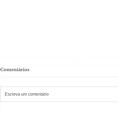
Comentários
#S
#Sugestões
CAJUCID
Escreva um comentário
Carolina Herrera traz
experiência 212 Mansion