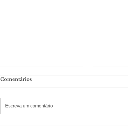
Comentários
#S
#Sugestões
Escreva um comentário
Política boy Adiberto de
Política b