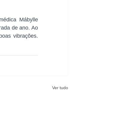
édica Mábylle 
ada de ano. Ao 
oas vibrações. 
Ver tudo