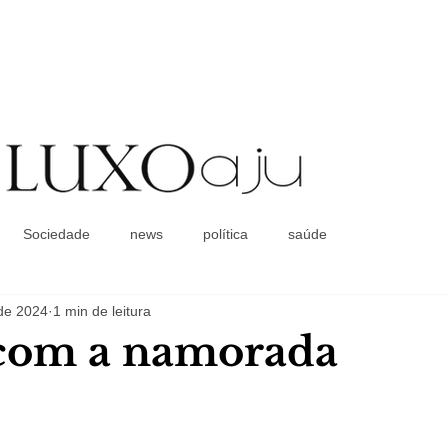
Coluna Social
Sociedade
news
política
saúde
 de 2024
1 min de leitura
 com a namorada