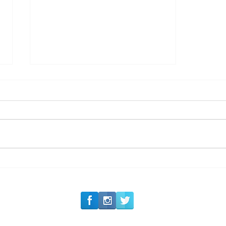
#Siga o Luxo_Aju
Private Concierge da
Caju