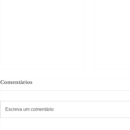
Comentários
#S
#Sugestões
CAJUCID
Escreva um comentário
Carolina Herrera traz