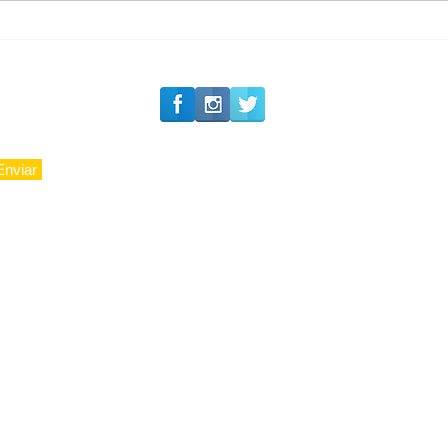
Private Concierge da
Caju
Enviar