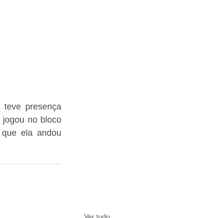
- teve presença 
jogou no bloco 
 que ela andou 
Ver tudo