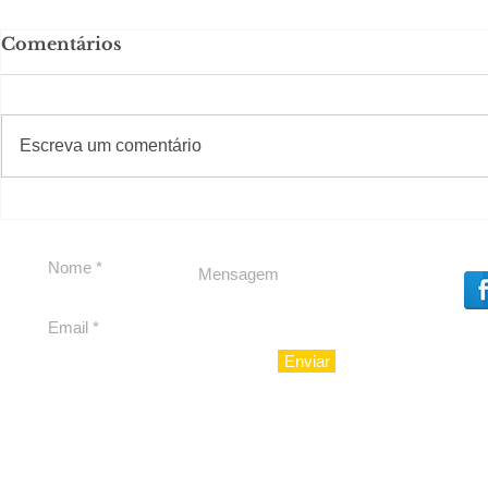
Comentários
#S
#Sugestões
Escreva um comentário
LIV CONECTA
Política b
Souza
Enviar