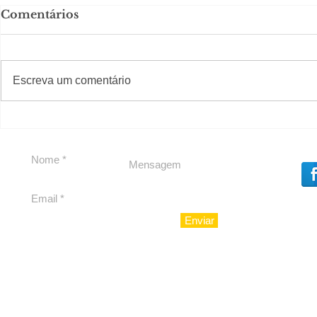
Comentários
#S
#Sugestões
Escreva um comentário
Em Nossa Senhora das
Carolina H
Dores, lideranças
experiênc
reforçam apoio a
para São 
Cláudio Mitidieri
Enviar