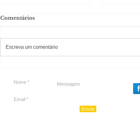
Comentários
#S
#Sugestões
CAJUCID
Escreva um comentário
Carolina Herrera traz
experiência 212 Mansion
para São Paulo
Enviar