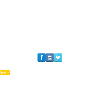
#Siga o Luxo_Aju
Enviar