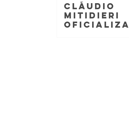
Cláudio
Mitidieri
oficializ
candidat
a deputad
federal
durante
convençã
do PSB