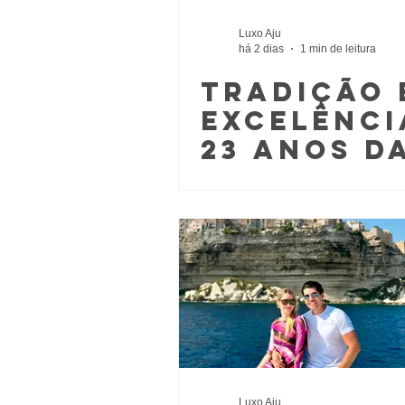
Luxo Aju
há 2 dias
1 min de leitura
Tradição 
Excelênci
23 Anos d
Valor
Imobiliár
Luxo Aju